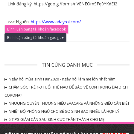
Link đăng ký:
https://goo.gl/forms/nVENEOmSFq0YKdEI2
>>> Nguồn:
https://www.adayroi.com/
Bình luận bằng tài khoản facebook
Bình luận bằng tài khoản google+
TIN CÙNG DANH MỤC
Ngày hội mùa sinh Fair 2020 - ngày hội làm mẹ lớn nhất năm
CHĂM SÓC TRẺ 1-3 TUỔI THẾ NÀO ĐỂ BẢO VỆ CON TRONG ĐẠI DỊCH
CORONA?
NHƯỢNG QUYỀN THƯƠNG HIỆU EVACARE VÀ NHỮNG ĐIỀU CẦN BIẾT
NHIỆT ĐỘ PHÒNG NGỦ CHO BÉ SƠ SINH BAO NHIÊU LÀ HỢP LÝ
5 TIPS GIẢM CÂN SAU SINH CỰC THẦN THÁNH CHO MẸ
THÔNG TIN