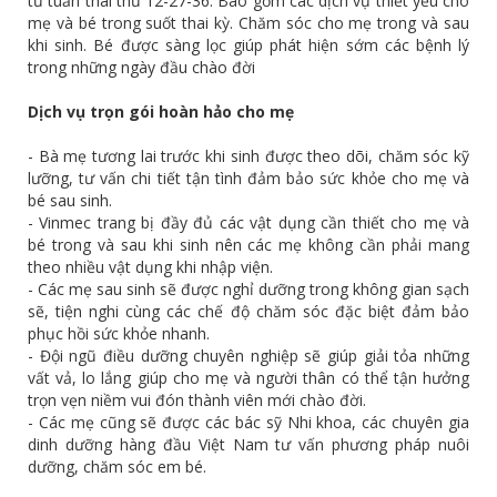
từ tuần thai thứ 12-27-36. Bao gồm các dịch vụ thiết yếu cho
mẹ và bé trong suốt thai kỳ. Chăm sóc cho mẹ trong và sau
khi sinh. Bé được sàng lọc giúp phát hiện sớm các bệnh lý
trong những ngày đầu chào đời
Dịch vụ trọn gói hoàn hảo cho mẹ
- Bà mẹ tương lai trước khi sinh được theo dõi, chăm sóc kỹ
lưỡng, tư vấn chi tiết tận tình đảm bảo sức khỏe cho mẹ và
bé sau sinh.
- Vinmec trang bị đầy đủ các vật dụng cần thiết cho mẹ và
bé trong và sau khi sinh nên các mẹ không cần phải mang
theo nhiều vật dụng khi nhập viện.
- Các mẹ sau sinh sẽ được nghỉ dưỡng trong không gian sạch
sẽ, tiện nghi cùng các chế độ chăm sóc đặc biệt đảm bảo
phục hồi sức khỏe nhanh.
- Đội ngũ điều dưỡng chuyên nghiệp sẽ giúp giải tỏa những
vất vả, lo lắng giúp cho mẹ và người thân có thể tận hưởng
trọn vẹn niềm vui đón thành viên mới chào đời.
- Các mẹ cũng sẽ được các bác sỹ Nhi khoa, các chuyên gia
dinh dưỡng hàng đầu Việt Nam tư vấn phương pháp nuôi
dưỡng, chăm sóc em bé.