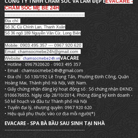
CÔNG TY TNHH CHĂM SÓC VÀ LÀM ĐẸP E
EVACARE -
CHĂM SÓC MẸ BÉ 24H
----------------------------------------------------
Địa chỉ:
Số 3C Cù Chính Lan, Thanh Xuân
Số 36 ngõ 189 Nguyễn Văn Cừ, Long Biên
Mobile: 0903.495.357 --- 0967.920.620
Email: chamsocmebe24h@gmail.com
VACARE
Website:
chamsocmebe24h.vn
• Hotline : 0967920620 - 0903 495 357
• Email : chamsocmebe24h@gmail.com
• Địa chỉ : Số 130/192 Lê Trọng Tấn, Phường Định Công, Quận
Hoàng Mai, Thành phố Hà Nội, Việt Nam.
• Giấy chứng nhận đăng ký hoạt động số : Số chứng nhận ĐKND:
0106676655. Ngày cấp 28/10/2014, Phòng đăng ký kinh doanh -
Sở kế hoạch và đầu tư Thành phố Hà Nội
• Tuyển đại lý, nhượng quyền: 0967 920 620
• Hiệu quả phụ thuộc vào cơ địa mỗi người(*)
EVACARE - SPA BÀ BẦU SAU SINH TẠI NHÀ
----------------------------------------------------