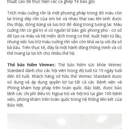
thuật cao để thực hiện các ca ghép Tế bào gốc
Trích máu cuống rốn là một phương pháp trong đó máu còn
lại trong dây rốn của em bé và nhau thai sau khi sinh được
thu thập, đóng băng và lưu trữ để dùng trong tương lai. Máu
cuống rốn có giá trị vì có nguồn tế bào gốc phong phú - cơ sở
để tạo ra máu và hệ miễn dịch trong cơ thể. Xuất hiện từ lâu,
nhưng việc lưu trữ máu cuống rốn vẫn còn khá xa lạ với đa số
bà bầu. Trên thực tế, đây là một hành động thông minh và có
thể mang lại lợi ích cho nhiều thế hệ.
Thẻ bảo hiểm Vinmec:
Thẻ bảo hiểm sức khỏe Vinmec
Standard dành cho các hội viên trong độ tuổi từ 15 ngày tuổi
đến 65 tuổi. Khách hàng sở hữu thẻ Vinmec Standard được
sử dụng và áp dụng quyền lợi tại tất cả các Bệnh viện và
Phòng khám hợp pháp trên toàn quốc. Đặc biệt, được bảo
lãnh các chi phí điều trị Ngoại trú và Nội trú tại gần 100 bệnh
viện, phòng khám trên toàn quốc trong hệ thống liên kết của
Bảo Việt.