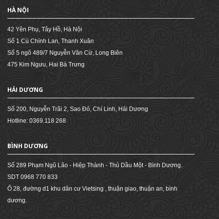
HÀ NỘI
42 Yên Phụ, Tây Hồ, Hà Nội
Số 1 Cù Chính Lan, Thanh Xuân
Số 5 ngõ 489/7 Nguyễn Văn Cừ, Long Biên
475 Kim Ngưu, Hai Bà Trưng
HẢI DƯƠNG
Số 200, Nguyễn Trãi 2, Sao Đỏ, Chí Linh, Hải Dương
Hotline: 0369.118 268
BÌNH DƯƠNG
Số 289 Phạm Ngũ Lão - Hiệp Thành - Thủ Dầu Một - Bình Dương.
SDT 0968 770 833
Ô 28, đường d1 khu dân cư Vietsing , thuận giao, thuận an, bình
dương.