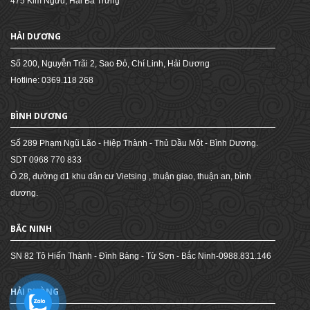
475 Kim Ngưu, Hai Bà Trưng
HẢI DƯƠNG
Số 200, Nguyễn Trãi 2, Sao Đỏ, Chí Linh, Hải Dương
Hotline: 0369.118 268
BÌNH DƯƠNG
Số 289 Phạm Ngũ Lão - Hiệp Thành - Thủ Dầu Một - Bình Dương.
SDT 0968 770 833
Ô 28, đường d1 khu dân cư Vietsing , thuận giao, thuận an, bình
dương.
BẮC NINH
SN 82 Tô Hiến Thành - Đình Bảng - Từ Sơn - Bắc Ninh-0988.831.146
HẢI PHÒNG