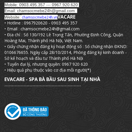
Mobile: 0903.495.357 --- 0967.920.620
Email: chamsocmebe24h@gmail.com
VACARE
Website:
chamsocmebe24h.vn
• Hotline : 0967920620 - 0903 495 357
• Email : chamsocmebe24h@gmail.com
• Địa chỉ : Số 130/192 Lê Trọng Tấn, Phường Định Công, Quận
Hoàng Mai, Thành phố Hà Nội, Việt Nam.
• Giấy chứng nhận đăng ký hoạt động số : Số chứng nhận ĐKND:
0106676655. Ngày cấp 28/10/2014, Phòng đăng ký kinh doanh -
Sở kế hoạch và đầu tư Thành phố Hà Nội
• Tuyển đại lý, nhượng quyền: 0967 920 620
• Hiệu quả phụ thuộc vào cơ địa mỗi người(*)
EVACARE - SPA BÀ BẦU SAU SINH TẠI NHÀ
----------------------------------------------------