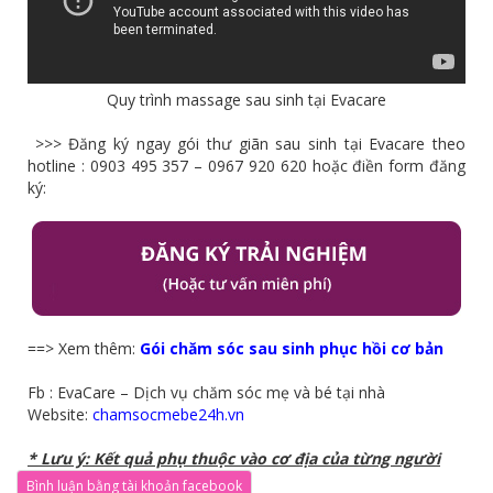
Quy trình massage sau sinh tại Evacare
>>> Đăng ký ngay gói thư giãn sau sinh tại Evacare theo
hotline : 0903 495 357 – 0967 920 620 hoặc điền form đăng
ký:
==> Xem thêm:
Gói chăm sóc sau sinh phục hồi cơ bản
Fb : EvaCare – Dịch vụ chăm sóc mẹ và bé tại nhà
Website:
chamsocmebe24h.vn
* Lưu ý: Kết quả phụ thuộc vào cơ địa của từng người
Bình luận bằng tài khoản facebook