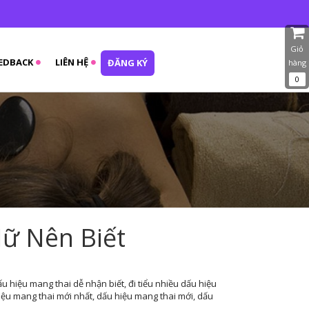
Giỏ
EDBACK
LIÊN HỆ
ĐĂNG KÝ
hàng
0
ữ Nên Biết
ấu hiệu mang thai dễ nhận biết
,
đi tiểu nhiều dấu hiệu
iệu mang thai mới nhất
,
dấu hiệu mang thai mới
,
dấu