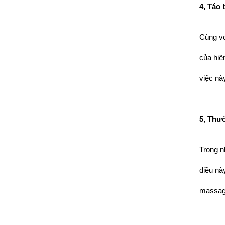
4, Táo 
Cùng vớ
của hiệ
việc nà
5, Thư
Trong n
điều nà
massage