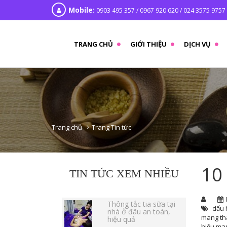
Mobile:
0903 495 357 / 0967 920 620 / 024 3575 9757
TRANG CHỦ
GIỚI THIỆU
DỊCH VỤ
Trang chủ
Trang Tin tức
10
TIN TỨC XEM NHIỀU
Thông tắc tia sữa tại
dấu 
nhà ở đâu an toàn,
mang th
hiệu quả
hiệu man