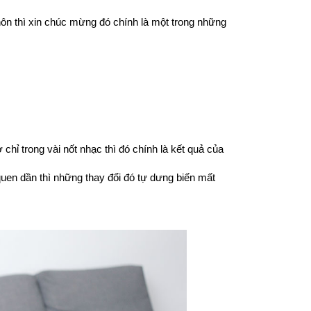
nước hoa, mùi trái cây hay thậm chí là mùi đồ ăn khiến bạn cảm thấy buồn nôn thì xin chúc mừng đó chính là một trong những 
chỉ trong vài nốt nhạc thì đó chính là kết quả của 
quen dần thì những thay đổi đó tự dưng biến mất 