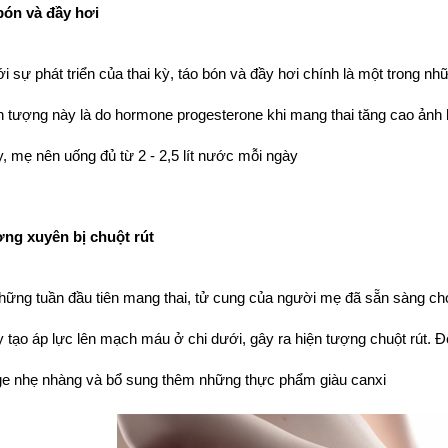
bón và đầy hơi
i sự phát triển của thai kỳ, táo bón và đầy hơi chính là một trong nh
n tượng này là do hormone progesterone khi mang thai tăng cao ảnh 
y, mẹ nên uống đủ từ 2 - 2,5 lít nước mỗi ngày
ờng xuyên bị chuột rút
hững tuần đầu tiên mang thai, tử cung của người mẹ đã sẵn sàng cho
y tạo áp lực lên mạch máu ở chi dưới, gây ra hiện tượng chuột rút. Đ
 nhẹ nhàng và bổ sung thêm những thực phẩm giàu canxi