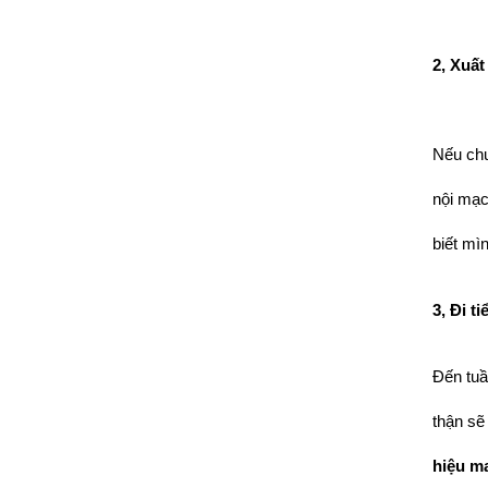
2, Xuất
Nếu chư
nội mạc
biết mì
3, Đi 
Đến tuầ
thận sẽ
hiệu ma