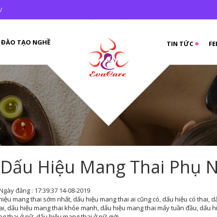
 /
ĐÀO TẠO NGHỀ
TIN TỨC
FE
 Dấu Hiệu Mang Thai Phụ N
Ngày đăng : 17:39:37 14-08-2019
hiệu mang thai sớm nhất
,
dấu hiệu mang thai ai cũng có
,
dấu hiệu có thai
,
d
ai
,
dấu hiệu mang thai khỏe mạnh
,
dấu hiệu mang thai mấy tuần đầu
,
dấu h
g thai ở nữ
,
dấu hiệu mang thai ở nữ giới
,