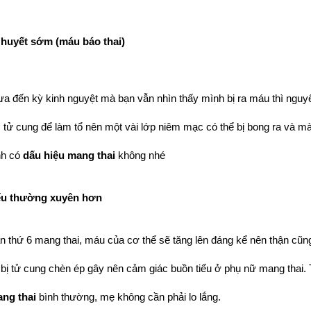
 huyết sớm (máu báo thai) 
a đến kỳ kinh nguyệt mà bạn vẫn nhìn thấy mình bị ra máu thì nguyên
 tử cung để làm tổ nên một vài lớp niêm mạc có thể bị bong ra và mà
nh có 
dấu hiệu mang thai
 không nhé
tiểu thường xuyên hơn
n thứ 6 mang thai, máu của cơ thể sẽ tăng lên đáng kể nên thận cũng p
 bị tử cung chèn ép gây nên cảm giác buồn tiểu ở phụ nữ mang thai.
ng thai 
bình thường, mẹ không cần phải lo lắng.