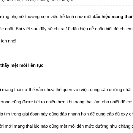
ường phụ nữ thường xem việc trễ kinh như một 
dấu hiệu mang thai
ác nhất. Bài viết sau đây sẽ chỉ ra 10 dấu hiệu dễ nhận biết để chị em
 ích nhé!
thấy mệt mỏi liên tục
 mang thai cơ thể vẫn chưa thể quen với việc cung cấp dưỡng chất 
erone cũng được tiết ra nhiều hơn khi mang thai làm cho nhiệt độ cơ
ịp tim trong giai đoạn này cũng đập nhanh hơn để cung cấp đủ oxy ch
ời mới mang thai lúc nào cũng mệt mỏi đến mức dường như chẳng cò