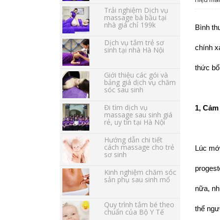
Trải nghiệm Dịch vụ
massage bà bầu tại
nhà giá chỉ 199k
Bình th
Dịch vụ tắm trẻ sơ
chính x
sinh tại nhà Hà Nội
thức bổ
Giới thiệu các gói và
bảng giá dịch vụ chăm
sóc sau sinh
Đi tìm dịch vụ
1, Cảm 
massage sau sinh giá
rẻ, uy tín tại Hà Nội
Hướng dẫn chi tiết
cách massage cho trẻ
Lúc mới
sơ sinh
progest
Kinh nghiệm chăm sóc
sản phụ sau sinh mổ
nữa, nh
Quy trình tắm bé theo
thể ngư
chuẩn của Bộ Y Tế