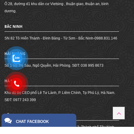
Ô 28, đường d1 khu dân cư Vietsing , thuận giao, thuận an, bình
dương.
BẮC NINH
SN 82 Tô Hiến Thành - Đình Bảng - Từ Sơn - Bắc Ninh-0988.831.146
HẢI PHÒNG
Số 1 Võ Thị Sáu, Ngô Quyền, Hải Phòng. SĐT: 038 995 8673
HÀ NAM
Khu đô thị CEO phố Lê Tư Lành, P. Liêm Chính, Tp Phủ Lý, Hà Nam.
SĐT: 0977 243 399
TÂY NINH
CHAT FACEBOOK
130 đường Ngô Gia Tự, Khu phố 2, Phường 2, Thành phố Tây Ninh,