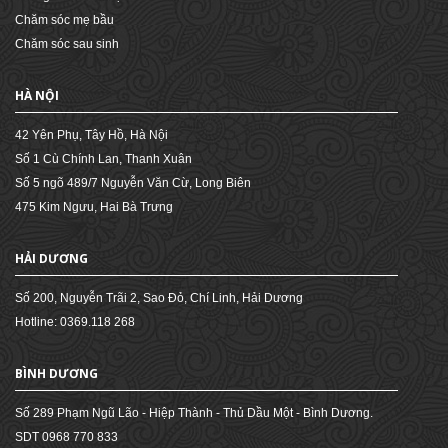
Chăm sóc mẹ bầu
Chăm sóc sau sinh
HÀ NỘI
42 Yên Phụ, Tây Hồ, Hà Nội
Số 1 Cù Chính Lan, Thanh Xuân
Số 5 ngõ 489/7 Nguyễn Văn Cừ, Long Biên
475 Kim Ngưu, Hai Bà Trưng
HẢI DƯƠNG
Số 200, Nguyễn Trãi 2, Sao Đỏ, Chí Linh, Hải Dương
Hotline: 0369.118 268
BÌNH DƯƠNG
Số 289 Phạm Ngũ Lão - Hiệp Thành - Thủ Dầu Một - Bình Dương.
SDT 0968 770 833