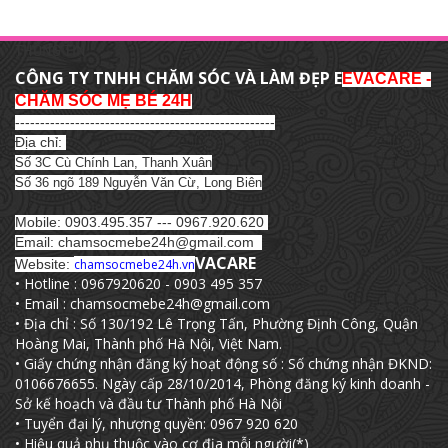
THÔNG TIN
CÔNG TY TNHH CHĂM SÓC VÀ LÀM ĐẸP E
EVACARE -
CHĂM SÓC MẸ BÉ 24H
----------------------------------------------------
Địa chỉ:
Số 3C Cù Chính Lan, Thanh Xuân
Số 36 ngõ 189 Nguyễn Văn Cừ, Long Biên
Mobile: 0903.495.357 --- 0967.920.620
Email: chamsocmebe24h@gmail.com
VACARE
Website:
chamsocmebe24h.vn
• Hotline : 0967920620 - 0903 495 357
• Email : chamsocmebe24h@gmail.com
• Địa chỉ : Số 130/192 Lê Trọng Tấn, Phường Định Công, Quận
Hoàng Mai, Thành phố Hà Nội, Việt Nam.
• Giấy chứng nhận đăng ký hoạt động số : Số chứng nhận ĐKND:
0106676655. Ngày cấp 28/10/2014, Phòng đăng ký kinh doanh -
Sở kế hoạch và đầu tư Thành phố Hà Nội
• Tuyển đại lý, nhượng quyền: 0967 920 620
• Hiệu quả phụ thuộc vào cơ địa mỗi người(*)