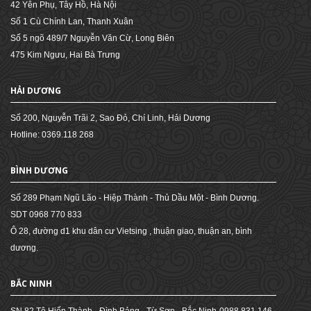
42 Yên Phụ, Tây Hồ, Hà Nội
Số 1 Cù Chính Lan, Thanh Xuân
Số 5 ngõ 489/7 Nguyễn Văn Cừ, Long Biên
475 Kim Ngưu, Hai Bà Trưng
HẢI DƯƠNG
Số 200, Nguyễn Trãi 2, Sao Đỏ, Chí Linh, Hải Dương
Hotline: 0369.118 268
BÌNH DƯƠNG
Số 289 Phạm Ngũ Lão - Hiệp Thành - Thủ Dầu Một - Bình Dương.
SDT 0968 770 833
Ô 28, đường d1 khu dân cư Vietsing , thuận giao, thuận an, bình
dương.
BẮC NINH