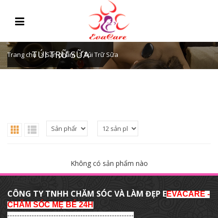
TÚI TRỮ SỮA
Trang chủ
Sản phẩm
Túi Trữ Sữa
Không có sản phẩm nào
THÔNG TIN
CÔNG TY TNHH CHĂM SÓC VÀ LÀM ĐẸP E
EVACARE -
CHĂM SÓC MẸ BÉ 24H
----------------------------------------------------