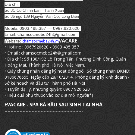
Địa chỉ:
Số 3C Cù Chính Lan, Thanh Xuân
Số 36 ngõ 189 Nguyễn Văn Cừ, Long Biên
Mobile: 0903.495.357 --- 0967.920.620
Email: chamsocmebe24h@gmail.com
VACARE
Website:
chamsocmebe24h.vn
• Hotline : 0967920620 - 0903 495 357
• Email : chamsocmebe24h@gmail.com
• Địa chỉ : Số 130/192 Lê Trọng Tấn, Phường Định Công, Quận
Hoàng Mai, Thành phố Hà Nội, Việt Nam.
• Giấy chứng nhận đăng ký hoạt động số : Số chứng nhận ĐKND:
0106676655. Ngày cấp 28/10/2014, Phòng đăng ký kinh doanh -
Sở kế hoạch và đầu tư Thành phố Hà Nội
• Tuyển đại lý, nhượng quyền: 0967 920 620
• Hiệu quả phụ thuộc vào cơ địa mỗi người(*)
EVACARE - SPA BÀ BẦU SAU SINH TẠI NHÀ
----------------------------------------------------