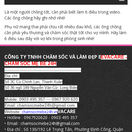
Là một người chồng tốt, cần phải biết làm 6 điều trong video.
Các ông chồng hãy ghi nhớ nhé!
Phụ nữ mang thai phải chịu rất nhiều đau khổ, các ông chồng
cần phải yêu thương và chăm sóc thật tốt cho vợ mình. Hãy làm
6 điều sau đây với vợ khi trong phòng sinh nhé!
THÔNG TIN
CÔNG TY TNHH CHĂM SÓC VÀ LÀM ĐẸP E
EVACARE -
CHĂM SÓC MẸ BÉ 24H
----------------------------------------------------
Địa chỉ:
Số 3C Cù Chính Lan, Thanh Xuân
Số 36 ngõ 189 Nguyễn Văn Cừ, Long Biên
Mobile: 0903.495.357 --- 0967.920.620
Email: chamsocmebe24h@gmail.com
VACARE
Website:
chamsocmebe24h.vn
• Hotline : 0967920620 - 0903 495 357
• Email : chamsocmebe24h@gmail.com
• Địa chỉ : Số 130/192 Lê Trọng Tấn, Phường Định Công, Quận