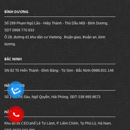
BÌNH DƯƠNG
Số 289 Phạm Ngũ Lão - Hiệp Thành - Thủ Dầu Một - Bình Dương.
SDT 0968 770 833
Ô 28, đường d1 khu dân cư Vietsing , thuận giao, thuận an, bình
dương.
BẮC NINH
SN 82 Tô Hiến Thành - Đình Bảng - Từ Sơn - Bắc Ninh-0988.831.146
HẢI PHÒNG
Số 1 Võ Thị Sáu, Ngô Quyền, Hải Phòng. SĐT: 038 995 8673
HÀ NAM
Khu đô thị CEO phố Lê Tư Lành, P. Liêm Chính, Tp Phủ Lý, Hà Nam.