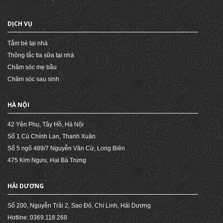
DỊCH VỤ
Tắm bé tại nhà
Thông tắc tia sữa tại nhà
Chăm sóc mẹ bầu
Chăm sóc sau sinh
HÀ NỘI
42 Yên Phụ, Tây Hồ, Hà Nội
Số 1 Cù Chính Lan, Thanh Xuân
Số 5 ngõ 489/7 Nguyễn Văn Cừ, Long Biên
475 Kim Ngưu, Hai Bà Trưng
HẢI DƯƠNG
Số 200, Nguyễn Trãi 2, Sao Đỏ, Chí Linh, Hải Dương
Hotline: 0369.118 268