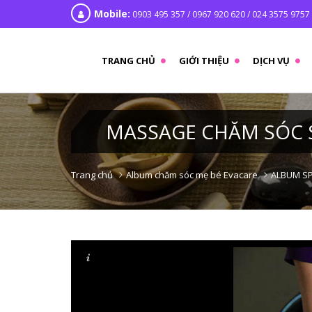
Mobile:
0903 495 357 / 0967 920 620 / 024 3575 9757
TRANG CHỦ
GIỚI THIỆU
DỊCH VỤ
MASSAGE CHĂM SÓC 
Trang chủ
Album chăm sóc mẹ bé Evacare
ALBUM S