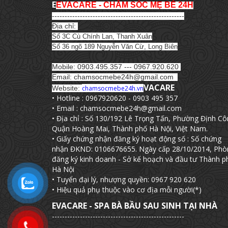
E
EVACARE - CHĂM SÓC MẸ BÉ 24H
----------------------------------------------------
Địa chỉ:
Số 3C Cù Chính Lan, Thanh Xuân
Số 36 ngõ 189 Nguyễn Văn Cừ, Long Biên
Mobile: 0903.495.357 --- 0967.920.620
Email: chamsocmebe24h@gmail.com
VACARE
Website:
chamsocmebe24h.vn
• Hotline : 0967920620 - 0903 495 357
• Email : chamsocmebe24h@gmail.com
• Địa chỉ : Số 130/192 Lê Trọng Tấn, Phường Định Cô
Quận Hoàng Mai, Thành phố Hà Nội, Việt Nam.
• Giấy chứng nhận đăng ký hoạt động số : Số chứng
nhận ĐKND: 0106676655. Ngày cấp 28/10/2014, Phò
đăng ký kinh doanh - Sở kế hoạch và đầu tư Thành p
Hà Nội
• Tuyển đại lý, nhượng quyền: 0967 920 620
• Hiệu quả phụ thuộc vào cơ địa mỗi người(*)
EVACARE - SPA BÀ BẦU SAU SINH TẠI NHÀ
----------------------------------------------------