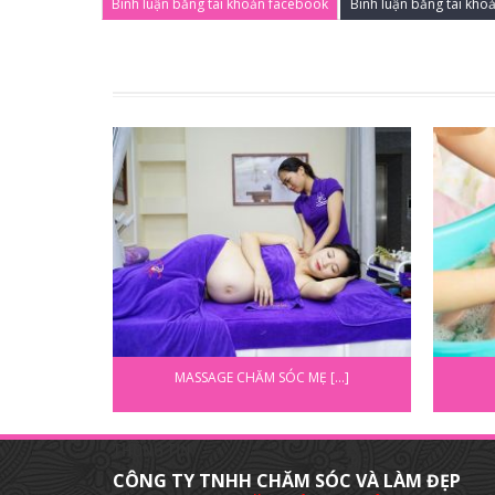
Bình luận bằng tài khoản facebook
Bình luận bằng tài kho
MASSAGE CHĂM SÓC MẸ [...]
THÔNG TIN
CÔNG TY TNHH CHĂM SÓC VÀ LÀM ĐẸP