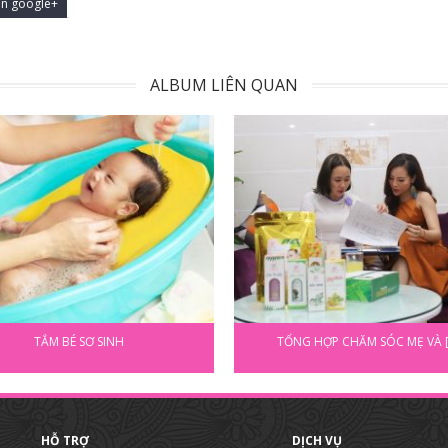
ản google+
ALBUM LIÊN QUAN
TẮM BÉ SƠ SINH
TỔNG HỢP CHĂM SÓC MẸ VÀ [.
HỖ TRỢ
DỊCH VỤ