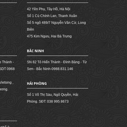
42 Yên Phụ, Tây Hồ, Hà Nội
Số 1 Cù Chính Lan, Thanh Xuân
Số 5 ngõ 489/7 Nguyễn Văn Cừ, Long
Biên
475 Kim Ngưu, Hai Bà Trưng
BẮC NINH
p Thành -
SN 82 Tô Hiến Thành - Đình Bảng - Từ
 SDT 0968
Sơn - Bắc Ninh-0988.831.146
ietsing ,
HẢI PHÒNG
dương.
Số 1 Võ Thị Sáu, Ngô Quyền, Hải
Phòng. SĐT: 038 995 8673