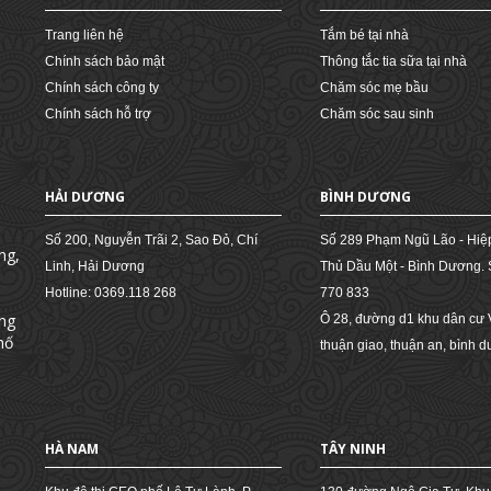
Trang liên hệ
Tắm bé tại nhà
Chính sách bảo mật
Thông tắc tia sữa tại nhà
Chính sách công ty
Chăm sóc mẹ bầu
Chính sách hỗ trợ
Chăm sóc sau sinh
HẢI DƯƠNG
BÌNH DƯƠNG
Số 200, Nguyễn Trãi 2, Sao Đỏ, Chí
Số 289 Phạm Ngũ Lão - Hiệ
ng,
Linh, Hải Dương
Thủ Dầu Một - Bình Dương.
Hotline: 0369.118 268
770 833
ng
Ô 28, đường d1 khu dân cư V
hố
thuận giao, thuận an, bình 
HÀ NAM
TÂY NINH