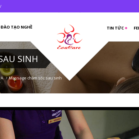
 /
ĐÀO TẠO NGHỀ
TIN TỨC
FE
SAU SINH
PA
Massage chăm sóc sau sinh