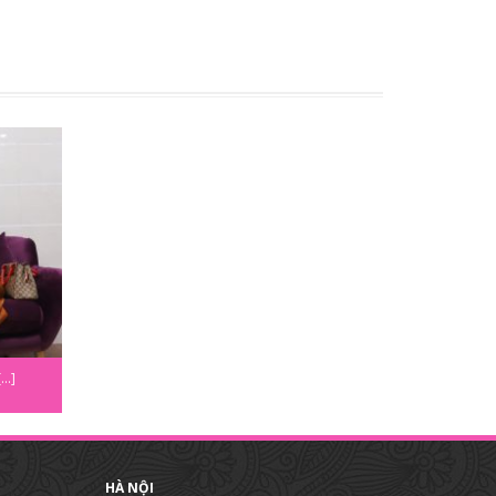
..]
HÀ NỘI