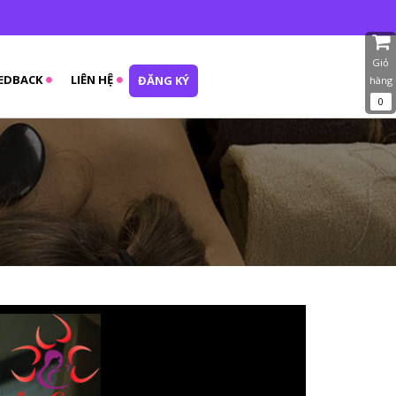
Giỏ
EDBACK
LIÊN HỆ
ĐĂNG KÝ
hàng
0