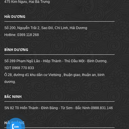
475 Kim Ngưu, Hai Bà Trưng
HẢI DƯƠNG
Số 200, Nguyễn Trãi 2, Sao Đỏ, Chí Linh, Hải Dương
Hotline: 0369.118 268
BÌNH DƯƠNG
Số 289 Phạm Ngũ Lão - Hiệp Thành - Thủ Dầu Một - Bình Dương.
SDT 0968 770 833
Ô 28, đường d1 khu dân cư Vietsing , thuận giao, thuận an, bình
dương.
BẮC NINH
SN 82 Tô Hiến Thành - Đình Bảng - Từ Sơn - Bắc Ninh-0988.831.146
HẢI PHÒNG