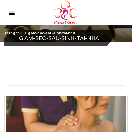
Trang chủ
giam-beo-sau-sinh-tai-nha
GIAM-BEO-SAU-SINH-TAI-NHA
Trang chủ
giam-beo-sau-sinh-tai-nha