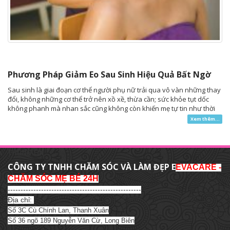
Phương Pháp Giảm Eo Sau Sinh Hiệu Quả Bất Ngờ
Sau sinh là giai đoạn cơ thể người phụ nữ trải qua vô vàn những thay
đổi, không những cơ thể trở nên xồ xề, thừa cần; sức khỏe tụt dốc
không phanh mà nhan sắc cũng không còn khiến mẹ tự tin như thời
còn son trẻ. Mẹ có tò mò điều gì giúp mẹ
giảm eo sau sinh hiệu quả
Xem thêm...
mà cách thức thực hiện lại vô cùng đơn giản, tốn ít chi phí không?
Cùng
tìm hiểu qua bài viết dưới đây nhé!
Evacare
THÔNG TIN
CÔNG TY TNHH CHĂM SÓC VÀ LÀM ĐẸP E
EVACARE -
CHĂM SÓC MẸ BÉ 24H
----------------------------------------------------
Địa chỉ:
Số 3C Cù Chính Lan, Thanh Xuân
Số 36 ngõ 189 Nguyễn Văn Cừ, Long Biên