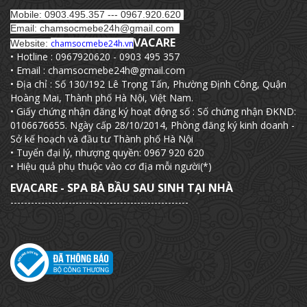
Mobile: 0903.495.357 --- 0967.920.620
Email: chamsocmebe24h@gmail.com
VACARE
Website:
chamsocmebe24h.vn
• Hotline : 0967920620 - 0903 495 357
• Email : chamsocmebe24h@gmail.com
• Địa chỉ : Số 130/192 Lê Trọng Tấn, Phường Định Công, Quận
Hoàng Mai, Thành phố Hà Nội, Việt Nam.
• Giấy chứng nhận đăng ký hoạt động số : Số chứng nhận ĐKND:
0106676655. Ngày cấp 28/10/2014, Phòng đăng ký kinh doanh -
Sở kế hoạch và đầu tư Thành phố Hà Nội
• Tuyển đại lý, nhượng quyền: 0967 920 620
• Hiệu quả phụ thuộc vào cơ địa mỗi người(*)
EVACARE - SPA BÀ BẦU SAU SINH TẠI NHÀ
----------------------------------------------------