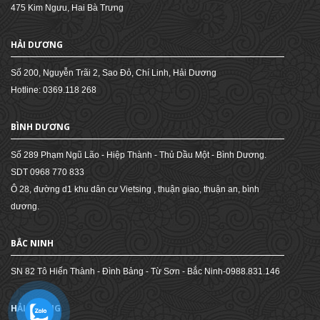
475 Kim Ngưu, Hai Bà Trưng
HẢI DƯƠNG
Số 200, Nguyễn Trãi 2, Sao Đỏ, Chí Linh, Hải Dương
Hotline: 0369.118 268
BÌNH DƯƠNG
Số 289 Phạm Ngũ Lão - Hiệp Thành - Thủ Dầu Một - Bình Dương.
SDT 0968 770 833
Ô 28, đường d1 khu dân cư Vietsing , thuận giao, thuận an, bình
dương.
BẮC NINH
SN 82 Tô Hiến Thành - Đình Bảng - Từ Sơn - Bắc Ninh-0988.831.146
HẢI PHÒNG