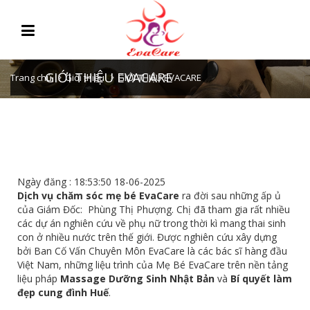
GIỚI THIỆU EVACARE
Trang chủ
Giới thiệu
GIỚI THIỆU EVACARE
Ngày đăng : 18:53:50 18-06-2025
Dịch vụ chăm sóc mẹ bé EvaCare
ra đời sau những ấp ủ
của Giám Đốc: Phùng Thị Phượng. Chị đã tham gia rất nhiều
các dự án nghiên cứu về phụ nữ trong thời kì mang thai sinh
con ở nhiều nước trên thế giới. Được nghiên cứu xây dựng
bởi Ban Cố Vấn Chuyên Môn EvaCare là các bác sĩ hàng đầu
Việt Nam, những liệu trình của Mẹ Bé EvaCare trên nền tảng
liệu pháp
Massage Dưỡng Sinh Nhật Bản
và
Bí quyết làm
đẹp cung đình Huế
.