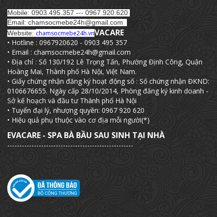
Mobile: 0903.495.357 --- 0967.920.620
Email: chamsocmebe24h@gmail.com
VACARE
Website:
chamsocmebe24h.vn
• Hotline : 0967920620 - 0903 495 357
• Email : chamsocmebe24h@gmail.com
• Địa chỉ : Số 130/192 Lê Trọng Tấn, Phường Định Công, Quận
Hoàng Mai, Thành phố Hà Nội, Việt Nam.
• Giấy chứng nhận đăng ký hoạt động số : Số chứng nhận ĐKND:
0106676655. Ngày cấp 28/10/2014, Phòng đăng ký kinh doanh -
Sở kế hoạch và đầu tư Thành phố Hà Nội
• Tuyển đại lý, nhượng quyền: 0967 920 620
• Hiệu quả phụ thuộc vào cơ địa mỗi người(*)
EVACARE - SPA BÀ BẦU SAU SINH TẠI NHÀ
----------------------------------------------------